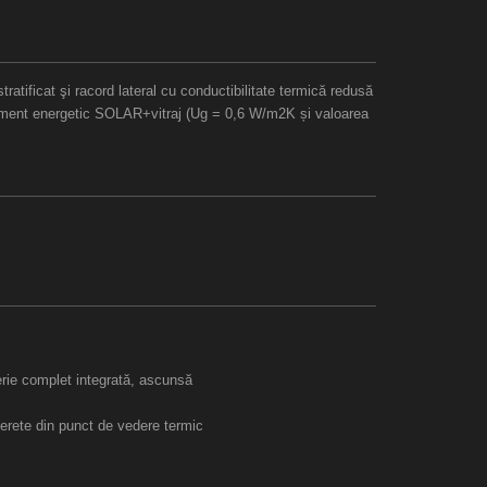
tratificat şi racord lateral cu conductibilitate termică redusă
ment energetic SOLAR+vitraj (Ug = 0,6 W/m2K și valoarea
erie complet integrată, ascunsă
 perete din punct de vedere termic