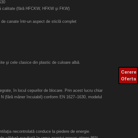
630
ă calitate (fără HFCKW, HFKW şi FKW)
e de canate într-un aspect de sticlă complet
ite şi cele clasice din plastic de culoare albă.
Cerere
Oferta
egrate, în locul cepurilor de blocare. Prin acest lucru chiar
2 N (fără mâner încuiabil) conform EN 1627–1630, modelul
tilaţia necontrolată conduce la piedere de energie.
de căldură rezultată în urma acestui proces atinge 86%,