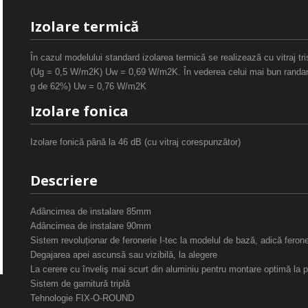
Izolare termică
În cazul modelului standard izolarea termică se realizează cu vitraj tris
(Ug = 0,5 W/m2K) Uw = 0,69 W/m2K. În vederea celui mai bun randa
g de 62%) Uw = 0,76 W/m2K
Izolare fonica
Izolare fonică până la 46 dB (cu vitraj corespunzător)
Descriere
Adâncimea de instalare 85mm
Adâncimea de instalare 90mm
Sistem revoluționar de feronerie I-tec la modelul de bază, adică feron
Degajarea apei ascunsă sau vizibilă, la alegere
La cerere cu înveliş mai scurt din aluminiu pentru montare optimă la
Sistem de garnitură triplă
Tehnologie FIX-O-ROUND