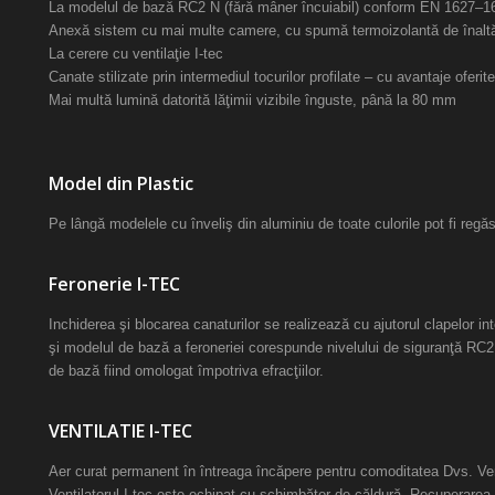
La modelul de bază RC2 N (fără mâner încuiabil) conform EN 1627–1
Anexă sistem cu mai multe camere, cu spumă termoizolantă de înalt
La cerere cu ventilaţie I-tec
Canate stilizate prin intermediul tocurilor profilate – cu avantaje oferit
Mai multă lumină datorită lăţimii vizibile înguste, până la 80 mm
Model din Plastic
Pe lângă modelele cu înveliş din aluminiu de toate culorile pot fi regăs
Feronerie I-TEC
Inchiderea şi blocarea canaturilor se realizează cu ajutorul clapelor int
şi modelul de bază a feroneriei corespunde nivelului de siguranţă RC
de bază fiind omologat împotriva efracţiilor.
VENTILATIE I-TEC
Aer curat permanent în întreaga încăpere pentru comoditatea Dvs. Ven
Ventilatorul I-tec este echipat cu schimbător de căldură. Recuperarea 