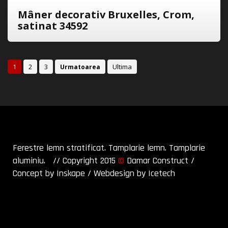
Mâner decorativ Bruxelles, Crom,
satinat 34592
1
2
3
Ultima
Urmatoarea
Ferestre lemn stratificat. Tamplarie lemn. Tamplarie
aluminiu. // Copyright 2015
©
Damar Construct
/
Concept by Inskape
/
Webdesign by Icetech