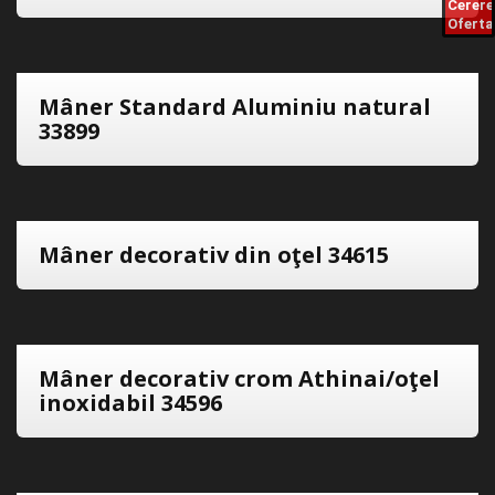
Cerere
Oferta
Mâner Standard Aluminiu natural
33899
Mâner decorativ din oţel 34615
Mâner decorativ crom Athinai/oţel
inoxidabil 34596